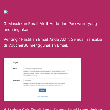
3. Masukkan Email Aktif Anda dan Password yang
anda inginkan.
Penting : Pastikan Email Anda Aktif, Semua Transaksi
di Voucher88 menggunakan Email.
4. Mohon Cek Email Anda, Karena Kami Mengirimkan