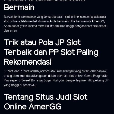
Bermain
Banyak jenis permainan yang tersedia dalam slot online, namun rahasia pola
slot online adalah melihat di mana Anda bermain. Jika bermain di AmerGG,
Anda dapat yakin karena memiliki kredibilitas tinggi dengan transaksi cepat
dan aman.
Trik atau Pola JP Slot
Terbaik dan PP Slot Paling
Rekomendasi
JP Slot dan PP Slot adalah jackpot atau kemenangan yang dicari oleh banyak
orang demi mendapatkan gacor dalam bermain slot online. Game Pragmatic
Play seperti Sweet Bonanza, Sugar Rush, dan banyak lagi memiliki peluang JP
yang tinggi di AmerGG.
Tentang Situs Judi Slot
Online AmerGG