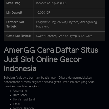
Mata Uang
Indonesian Rupiah (IDR)
Min Deposit
10.000 IDR
Provider Slot
Pragmatic Play, Idn slot, Playtech, Microgaming,
Terbaik
Habanero
Game Slot Terbaik
Sweet Bonanza, Gate of Olympus, Koi Gate
AmerGG Cara Daftar Situs
Judi Slot Online Gacor
Indonesia
Sebelum Anda bisa bermain, buatlah user ID baru dengan melakukan
pendaftaran di menu register secara gratis. Pastikan data yang Anda
masukkan valid dan lengkap.
Username
Kata Sandi
Konfirmasi Sandi
Email
Nomor Telepon