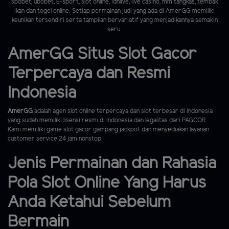
sbobet, ubobet, E-sport, slot online, idnlive, live casino, mm tangkas, tembak
ikan dan togel online. Setiap permainan judi yang ada di AmerGG memiliki
keunikan tersendiri serta tampilan bervariatif yang menjadikannya semakin
seru.
AmerGG Situs Slot Gacor
Terpercaya dan Resmi
Indonesia
AmerGG
adalah agen slot online terpercaya dan slot terbesar di Indonesia
yang sudah memiliki lisensi resmi di Indonesia dan legalitas dari PAGCOR.
Kami memiliki game slot gacor gampang jackpot dan menyediakan layanan
customer service 24 jam nonstop.
Jenis Permainan dan Rahasia
Pola Slot Online Yang Harus
Anda Ketahui Sebelum
Bermain