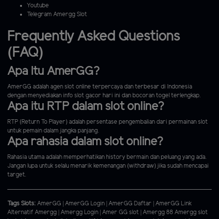
Youtube
Telegram Amergg Slot
Frequently Asked Questions
(FAQ)
Apa Itu AmerGG?
AmerGG adalah agen slot online terpercaya dan terbesar di Indonesia
dengan menyediakan info slot gacor hari ini dan bocoran togel terlengkap.
Apa itu RTP dalam slot online?
RTP (Return To Player) adalah persentase pengembalian dari permainan slot
untuk pemain dalam jangka panjang.
Apa rahasia dalam slot online?
Rahasia utama adalah memperhatikan history bermain dan peluang yang ada.
Jangan lupa untuk selalu menarik kemenangan (withdraw) jika sudah mencapai
target.
Tags Slots:
AmerGG
|
AmerGG Login
|
AmerGG Daftar
|
AmerGG Link
Alternatif
Amergg
|
Amergg Login
|
Amer GG slot
|
Amergg 88
Amergg slot