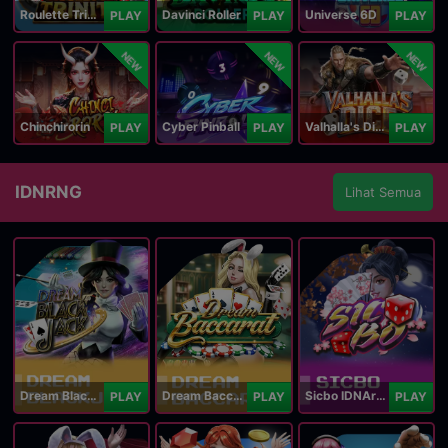
Roulette Trinity
Davinci Roller
Universe 6D
PLAY
PLAY
PLAY
NEW
NEW
NEW
Chinchirorin
Cyber Pinball
Valhalla's Dice
PLAY
PLAY
PLAY
IDNRNG
Lihat Semua
Dream Blackjack
Dream Baccarat
Sicbo IDNArcade
PLAY
PLAY
PLAY