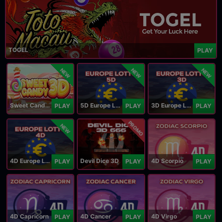
TOGEL
PLAY
NEW
NEW
NEW
Sweet Candy 3D
5D Europe Lotto
3D Europe Lotto
PLAY
PLAY
PLAY
PROMO
NEW
4D Europe Lotto
Devil Dice 3D
4D Scorpio
PLAY
PLAY
PLAY
4D Capricorn
4D Cancer
4D Virgo
PLAY
PLAY
PLAY