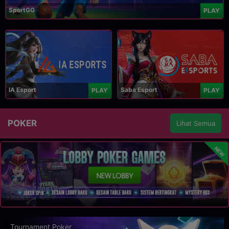
SportGG
PLAY
IA Esport
Saba Esport
PLAY
PLAY
POKER
Lihat Semua
NEW
Tournament Poker