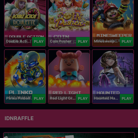
Double Action Roulette
Coin Pusher
Minesweeper Hollywood
PLAY
PLAY
PLAY
Plinko Pinball
Red Light Green Light
Haunted Haven
PLAY
PLAY
PLAY
IDNRAFFLE