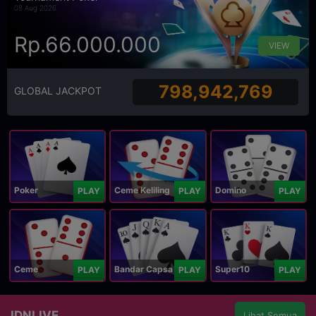
08 Aug 2026
Rp.66.000.000
VIEW
798,942,769
GLOBAL JACKPOT
Poker
Ceme Keliling
Domino
PLAY
PLAY
PLAY
Ceme
Bandar Capsa
Super10
PLAY
PLAY
PLAY
IDNLIVE
Lihat Semua