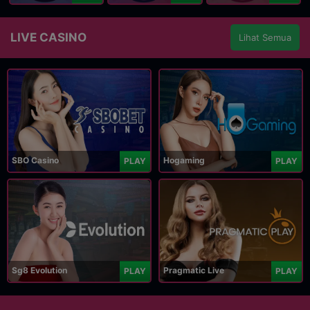
LIVE CASINO
Lihat Semua
SBO Casino
Hogaming
PLAY
PLAY
Sg8 Evolution
Pragmatic Live
PLAY
PLAY