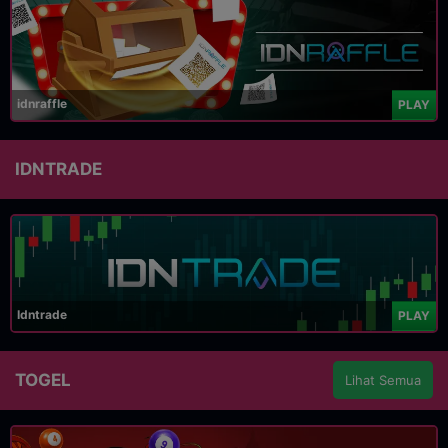
idnraffle
PLAY
IDNTRADE
Idntrade
PLAY
TOGEL
Lihat Semua