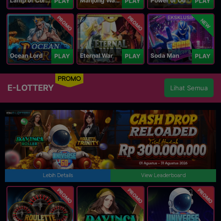
Lamp of Cornucopia
Mahjong Ways IV
Power of Odin 1000
PLAY
PLAY
PLAY
PROMO
PROMO
NEW
Ocean Lord
Eternal War
Soda Man
PLAY
PLAY
PLAY
PROMO
E-LOTTERY
Lihat Semua
Lebih Details
View Leaderboard
PROMO
PROMO
PROMO