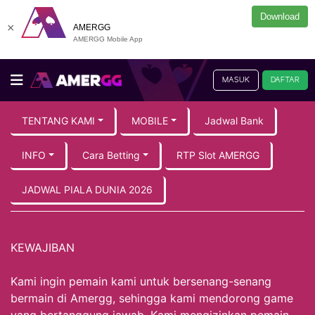
Download
×
AMERGG
AMERGG Mobile App
MASUK
DAFTAR
TENTANG KAMI
MOBILE
Jadwal Bank
INFO
Cara Betting
RTP Slot AMERGG
JADWAL PIALA DUNIA 2026
KEWAJIBAN
Kami ingin pemain kami untuk bersenang-senang
bermain di Amergg, sehingga kami mendorong game