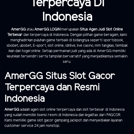
Terpercaya Di
Indonesia
AmerGG
atau
AmerGG LOGIN
merupakan
Situs Agen Judi Slot Online
Terbesar
dan terpercaya di Indonesia. Dengan pilihan game beragam, kami
menghadirkan puluhan game terbaik di bidangnya seperti sportsbook,
sbobet, ubobet, E-sport, slot online, idnlive, live casino, mm tangkas, tembak
ikan dan togel online. Setiap permainan judi yang ada di AmerGG memiliki
keunikan tersendiri serta tampilan bervariatif yang menjadikannya semakin
seru.
AmerGG Situs Slot Gacor
Terpercaya dan Resmi
Indonesia
AmerGG
adalah agen slot online terpercaya dan slot terbesar di Indonesia
yang sudah memiliki lisensi resmi di Indonesia dan legalitas dari PAGCOR.
Kami memiliki game slot gacor gampang jackpot dan menyediakan layanan
customer service 24 jam nonstop.