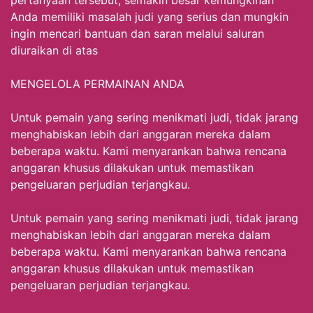
pertanyaan tersebut, semakin besar kemungkinan
Anda memiliki masalah judi yang serius dan mungkin
ingin mencari bantuan dan saran melalui saluran
diuraikan di atas
MENGELOLA PERMAINAN ANDA
Untuk pemain yang sering menikmati judi, tidak jarang
menghabiskan lebih dari anggaran mereka dalam
beberapa waktu. Kami menyarankan bahwa rencana
anggaran khusus dilakukan untuk memastikan
pengeluaran perjudian terjangkau.
Untuk pemain yang sering menikmati judi, tidak jarang
menghabiskan lebih dari anggaran mereka dalam
beberapa waktu. Kami menyarankan bahwa rencana
anggaran khusus dilakukan untuk memastikan
pengeluaran perjudian terjangkau.