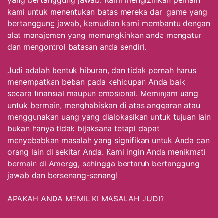
yang bertanggung jawab. Kami mengizinkan pemain
kami untuk menentukan batas mereka dari game yang
bertanggung jawab, kemudian kami membantu dengan
alat manajemen yang memungkinkan anda mengatur
dan mengontrol batasan anda sendiri.
Judi adalah bentuk hiburan, dan tidak pernah harus
menempatkan beban pada kehidupan Anda baik
secara finansial maupun emosional. Meminjam uang
untuk bermain, menghabiskan di atas anggaran atau
menggunakan uang yang dialokasikan untuk tujuan lain
bukan hanya tidak bijaksana tetapi dapat
menyebabkan masalah yang signifikan untuk Anda dan
orang lain di sekitar Anda. Kami ingin Anda menikmati
bermain di Amergg, sehingga bertaruh bertanggung
jawab dan bersenang-senang!
APAKAH ANDA MEMILIKI MASALAH JUDI?